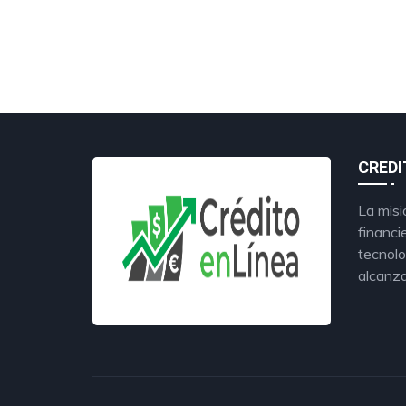
CREDI
La misi
financi
tecnolo
alcanza